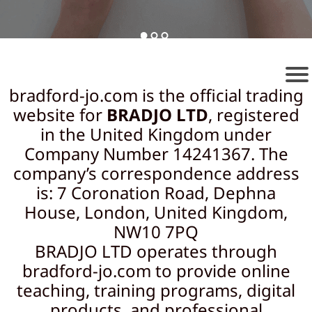
ال
هن
د
bradford-jo.com
is the official trading
س
website for
BRADJO LTD
, registered
in the United Kingdom under
ة
Company Number 14241367. The
ال
company’s correspondence address
ك
is: 7 Coronation Road, Dephna
ه
House, London, United Kingdom,
رب
NW10 7PQ
ائي
BRADJO LTD operates through
ة
bradford-jo.com
to provide online
teaching, training programs, digital
products, and professional