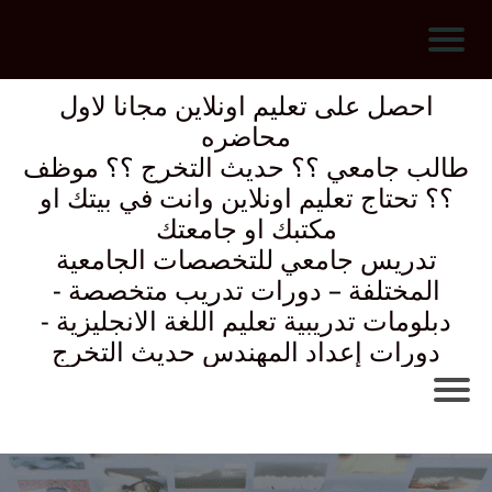
ال
احصل على تعليم اونلاين مجانا لاول
رئ
محاضره
ي
طالب جامعي ؟؟ حديث التخرج ؟؟ موظف
س
؟؟ تحتاج تعليم اونلاين وانت في بيتك او
ية
مكتبك او جامعتك
تدريس جامعي للتخصصات الجامعية
ال
المختلفة – دورات تدريب متخصصة -
دبلومات تدريبية تعليم اللغة الانجليزية -
هن
دورات إعداد المهندس حديث التخرج
د
س
ة
ال