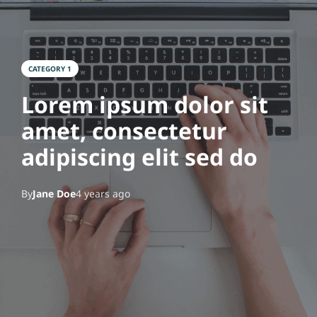
م
دن
ية
CATEGORY 1
ال
Lorem ipsum dolor sit
هن
amet, consectetur
د
adipiscing elit sed do
س
ة
By
Jane Doe
4 years ago
ال
مي
كا
ني
كي
ة