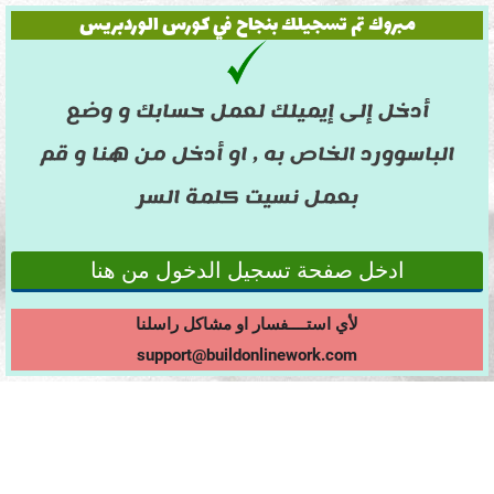
مبروك تم تسجيلك بنجاح في كورس الوردبريس
أدخل إلى إيميلك لعمل حسابك و وضع
الباسوورد الخاص به , او أدخل من هنا و قم
بعمل نسيت كلمة السر
ادخل صفحة تسجيل الدخول من هنا
لأي استــــفسار او مشاكل راسلنا
support@buildonlinework.com