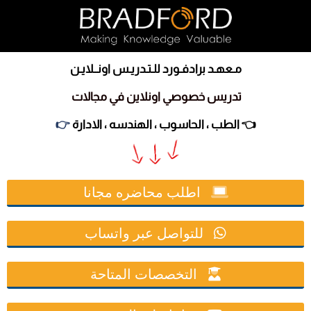
مـعهـد برادفـورد للـتـدريـس اونــلايـن
تدريس خصوصي اونلاين في مجالات
الطب ، الحاسوب ، الهندسه ، الادارة 👈
👉
اطلب محاضره مجانا
للتواصل عبر واتساب
التخصصات المتاحة